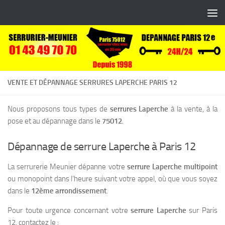
Skip to content
VENTE ET DÉPANNAGE SERRURES LAPERCHE PARIS 12
Nous proposons tous types de
serrures Laperche
à la vente, à la
pose et au dépannage dans le
75012
.
Dépannage de serrure Laperche à Paris 12
La serrurerie Meunier dépanne votre
serrure Laperche multipoint
ou monopoint dans l’heure suivant votre appel, où que vous soyez
dans le
12ème arrondissement
.
Pour toute urgence concernant votre
serrure Laperche
sur Paris
12, contactez le :